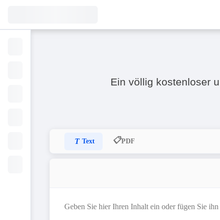
Ein völlig kostenloser
📋
T
Text
PDF