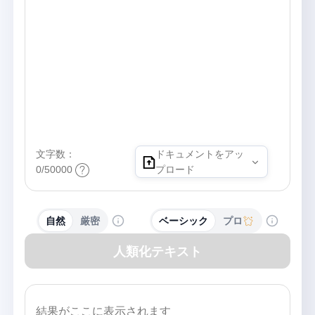
文字数：
ドキュメントをアッ
0/50000
プロード
自然
厳密
ベーシック
プロ
人類化テキスト
結果がここに表示されます